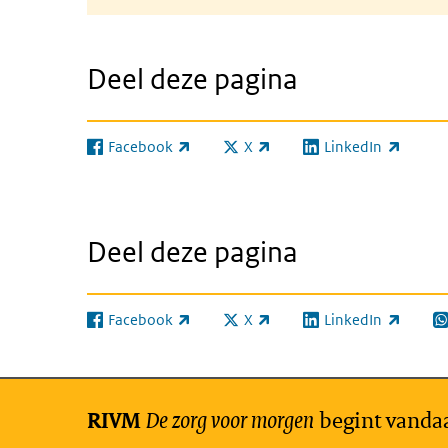
Deel deze pagina
Facebook
X
LinkedIn
(externe link)
(externe link)
(externe link)
Deel deze pagina
Facebook
X
LinkedIn
(externe link)
(externe link)
(externe link)
(e
De zorg voor morgen
begint vanda
RIVM