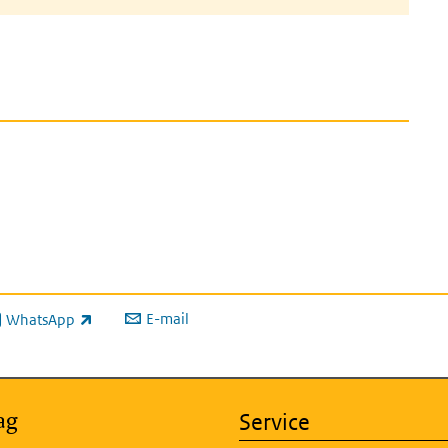
E-mail
WhatsApp
xterne link)
ag
Service