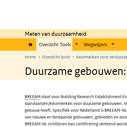
Overslaan en naar de inhoud gaan
Direct naar de hoofdnavigatie
Meten van duurzaamheid
Overzicht Tools
Wegwijzers
Home
Overzicht tools
Keurmerken voor verduurz
Duurzame gebouwen
BREEAM
staat voor Building Research Establishment E
standaarden/keurmerken voor duurzame gebouwen. Verv
gebouw heeft. Specifiek voor Nederland is BREEAM-NL 
van nieuwe en bestaande gebouwen, gebieden en sloop
BREEAM-NL richtlijnen kan certificering verleend wo