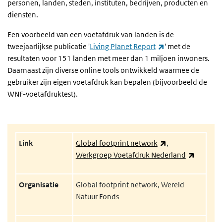
personen, landen, steden, instituten, bedrijven, producten en
diensten.
Een voorbeeld van een voetafdruk van landen is de
(externe link)
tweejaarlijkse publicatie '
Living Planet Report
' met de
resultaten voor 151 landen met meer dan 1 miljoen inwoners.
Daarnaast zijn diverse online tools ontwikkeld waarmee de
gebruiker zijn eigen voetafdruk kan bepalen (bijvoorbeeld de
WNF-voetafdruktest).
(externe link)
Link
Global footprint network
,
(externe
Werkgroep Voetafdruk Nederland
Organisatie
Global footprint network, Wereld
Natuur Fonds