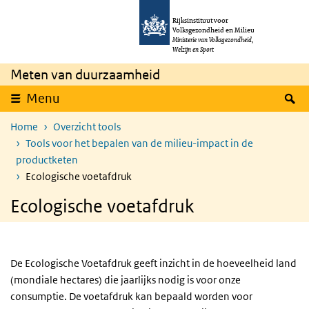
Overslaan en naar de inhoud gaan
Direct naar de hoofdnavigatie
Rijksinstituut voor
Volksgezondheid en Milieu
Ministerie van Volksgezondheid,
Welzijn en Sport
Meten van duurzaamheid
Z
Menu
Home
Overzicht tools
Tools voor het bepalen van de milieu-impact in de
productketen
Ecologische voetafdruk
Ecologische voetafdruk
De Ecologische Voetafdruk geeft inzicht in de hoeveelheid land
(mondiale hectares) die jaarlijks nodig is voor onze
consumptie. De voetafdruk kan bepaald worden voor