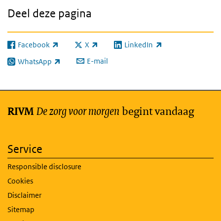
Deel deze pagina
Facebook
X
LinkedIn
(externe link)
(externe link)
(externe link)
E-mail
WhatsApp
(externe link)
De zorg voor morgen
begint vandaag
RIVM
Service
Responsible disclosure
Cookies
Disclaimer
Sitemap