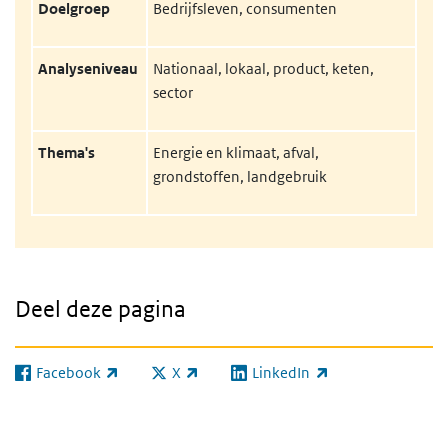
Doelgroep
Bedrijfsleven, consumenten
Analyseniveau
Nationaal, lokaal, product, keten,
sector
Thema's
Energie en klimaat, afval,
grondstoffen, landgebruik
Deel deze pagina
Facebook
X
LinkedIn
(externe link)
(externe link)
(externe link)